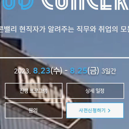
8.23
(수) -
8.
25
(금)
2023.
3일간
진행 프로그램
상세 일정
문의
사전신청하기