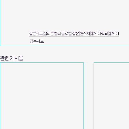
잡콘서트
실리콘밸리
글로벌
잡온
현직자
홍익대학교
홍익대
잡콘서트
관련 게시물