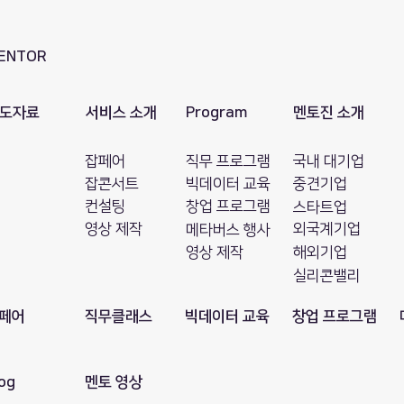
ENTOR
도자료
서비스 소개
Program
멘토진 소개
잡페어
직무 프로그램
국내 대기업
잡콘서트
빅데이터 교육
​중견기업
컨설팅
창업 프로그램
스타트업
영상 제작
외국계기업
메타버스 행사
영상 제작
해외기업
​실리콘밸리
페어
직무클래스
빅데이터 교육
창업 프로그램
og
​멘토 영상