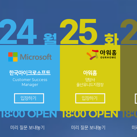
24
25
월
화
한국마이크로소프트
아워홈
Customer Success
영양사
Manager
​울산유니드지점장
입장하기
입장하기
18:00 OPEN
18:00 OPEN
18
미리 질문 보내놓기
미리 질문 보내놓기
미