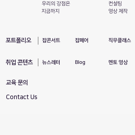
​우리의 강점은
컨설팅
지금까지
영상 제작
포트폴리오
​잡콘서트
잡페어
직무클래스
취업 콘텐츠
뉴스레터
Blog
​멘토 영상
교육 문의
Contact Us