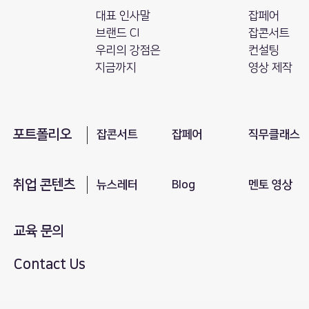
대표 인사말
잡페어
브랜드 CI
잡콘서트
​우리의 강점은
컨설팅
지금까지
영상 제작
포트폴리오
​잡콘서트
잡페어
직무클래스
취업 콘텐츠
뉴스레터
Blog
​멘토 영상
교육 문의
Contact Us