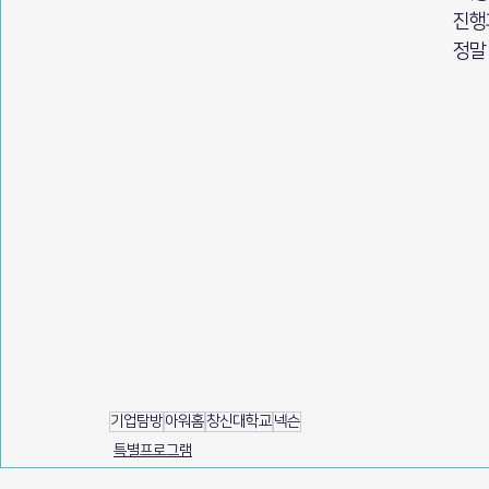
진행
정말
기업탐방
아워홈
창신대학교
넥슨
특별프로그램