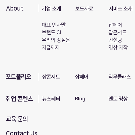
About
기업 소개
보도자료
서비스 소개
대표 인사말
잡페어
브랜드 CI
잡콘서트
​우리의 강점은
컨설팅
지금까지
영상 제작
포트폴리오
​잡콘서트
잡페어
직무클래스
취업 콘텐츠
뉴스레터
Blog
​멘토 영상
교육 문의
Contact Us