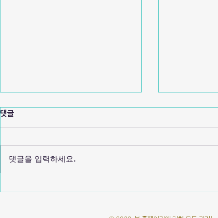
댓글
댓글을 입력하세요.
강원대학교 2025 동문선배 직무특
한국표준협회 
강
강