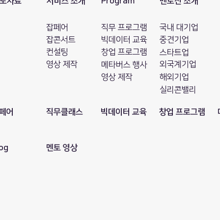
도자료
서비스 소개
Program
멘토진 소개
잡페어
직무 프로그램
국내 대기업
잡콘서트
빅데이터 교육
​중견기업
컨설팅
창업 프로그램
스타트업
영상 제작
외국계기업
메타버스 행사
영상 제작
해외기업
​실리콘밸리
페어
직무클래스
빅데이터 교육
창업 프로그램
og
​멘토 영상