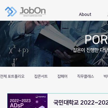
About
POR
잡온이 진행한 다
전체 포트폴리오
잡콘서트
잡페어
직무클래스
빅
특별프로그램
국민대학교 2022~20