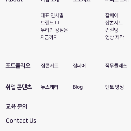
대표 인사말
잡페어
브랜드 CI
잡콘서트
​우리의 강점은
컨설팅
지금까지
영상 제작
포트폴리오
​잡콘서트
잡페어
직무클래스
취업 콘텐츠
뉴스레터
Blog
​멘토 영상
교육 문의
Contact Us