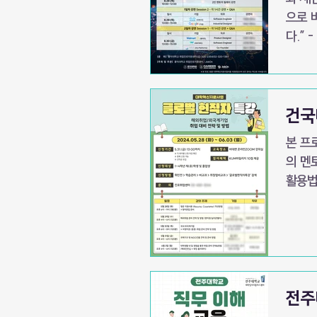
으로 
다.” - 학생 후기- 일시 2024년 8
준비 
활용 
건국
본 프
의 멘토
활용법
전주