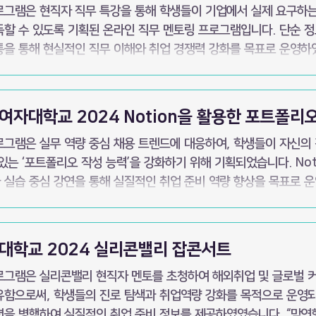
로그램은 현직자 직무 특강을 통해 학생들이 기업에서 실제 요구하는
득할 수 있도록 기획된 온라인 직무 멘토링 프로그램입니다. 단순 
통을 통해 현실적인 직무 이해와 취업 경쟁력 강화를 목표로 운영하
정과 직무의 적합성에 대해 깨달을 수 있었습니다.” “전혀 생각하지
 흥미로웠습니다.” “학교 수업에서 접하기 어려운 실무 이야기를 들을
강, 경영·전략 직무 특강, 직무별
여자대학교 2024 Notion을 활용한 포트폴리
를 초청하여 실제 업무, 필요 역량, 취업 준비 전략을 체계적으로 
로그램은 실무 역량 중심 채용 트렌드에 대응하여, 학생들이 자신의
 있는 ‘포트폴리오 작성 능력’을 강화하기 위해 기획되었습니다. No
 실습 중심 강연을 통해 실질적인 취업 준비 역량 향상을 목표로 
들어보며 취업 준비 방향이 명확해졌습니다.” “노션을 활용한 실습과
비교과 프로그램 중 가장 실질적 도움을 받은 강의였습니다.” - 학생 후기- 일시 2024년
주 1회, 2시간 회차별 강연 내용 Notion 기초 사용법 및 데이터
대학교 2024 실리콘밸리 잡콘서트
성 전략, 포트폴리오 사례 분석 및 제작 실습, 발표 및 1:1 피드백 
로그램은 실리콘밸리 현직자 멘토를 초청하여 해외취업 및 글로벌 
유함으로써, 학생들의 진로 탐색과 취업역량 강화를 목적으로 운영되
션을 병행하여 실질적인 취업 준비 정보를 제공하였였습니다. “막