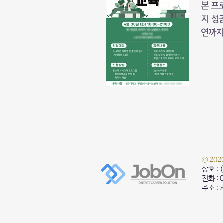
본 프
지 성
연까지
© 20
상호 :
전화 :
주소 :