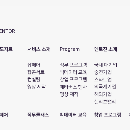
ENTOR
도자료
서비스 소개
Program
멘토진 소개
잡페어
직무 프로그램
국내 대기업
잡콘서트
빅데이터 교육
​중견기업
컨설팅
창업 프로그램
스타트업
영상 제작
외국계기업
메타버스 행사
영상 제작
해외기업
​실리콘밸리
페어
직무클래스
빅데이터 교육
창업 프로그램