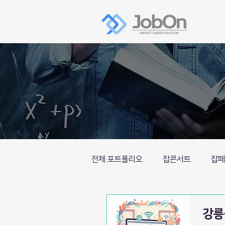
전체 포트폴리오
잡콘서트
잡페
특별프로그램
강릉