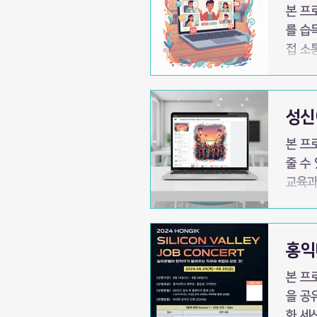
본 프
를 습
접 소
인 과
되어서
생 후기- 일시 2025년 1월20일, 22일 회차별 강연 내용 IT 직무 특
성신
현직자
본 프
줄 수
교육과
접 만
다.” “
주간 
홍익
및 구
본 프
을 공
화 세