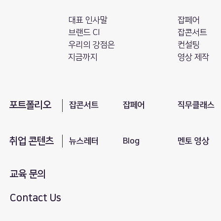
대표 인사말
잡페어
브랜드 CI
잡콘서트
​우리의 강점은
컨설팅
지금까지
영상 제작
포트폴리오
​잡콘서트
잡페어
직무클래스
취업 콘텐츠
뉴스레터
Blog
​멘토 영상
교육 문의
Contact Us