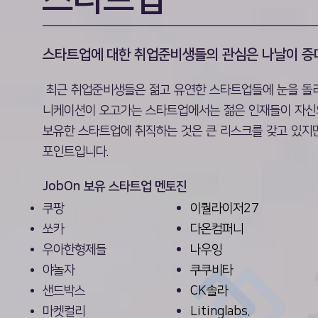
스타트업에 대한 취업준비생들의 관심은 나날이 증
최근 취업준비생들은 젊고 유연한 스타트업들에 눈을 돌리고
니케이션이 오고가는 스타트업에서는 젊은 인재들이 자신의
보유한 스타트업에 취직하는 것은 큰 리스크를 갖고 있지만
포인트입니다.
JobOn 보유 스타트업 멘토진
쿠팡
이퀄라이저27
쏘카
다온컴퍼니
우아한형제들
나우잉
야놀자
쿠쿠비타
샌드박스
CK솔라
마켓컬리
Litinglabs.