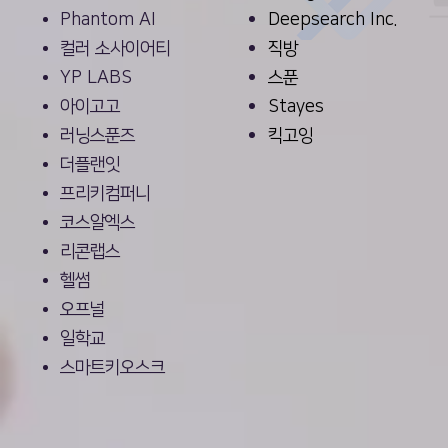
Phantom AI
Deepsearch Inc.
컬러 소사이어티
직방
YP LABS
스푼
아이고고
Stayes
러닝스푼즈
​킥고잉
더플랜잇
프리키컴퍼니
코스알엑스
리콘랩스
헬썸
오프널
일학교
​스마트키오스크