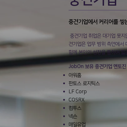
​중견기업에서 커리어를 쌓
중견기업 취업은 대기업 못지않
견기업은 업무 범위 측면에서 
함께 본인의 성장을 통하여 짧
JobOn 보유 중견기업 멘토진
​아워홈
판토스 로지틱스
LF Corp
COSRX
컴투스
넥슨
매일유업