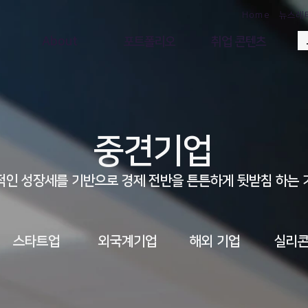
Home
뉴스레
About
포트폴리오
취업 콘텐츠
중견기업
정적인 성장세를 기반으로 경제 전반을 튼튼하게 뒷받침 하는
​스타트업
외국계기업
​해외 기업
실리