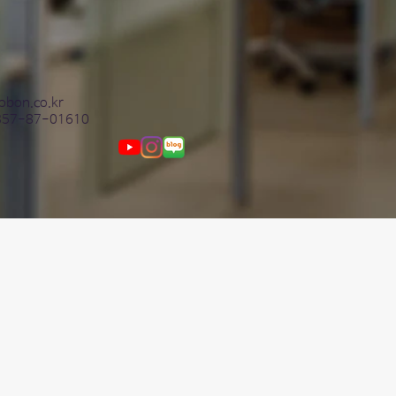
obon.co.kr
357-87-01610