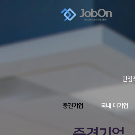
​안
중견기업
​국내 대기업
중견기업