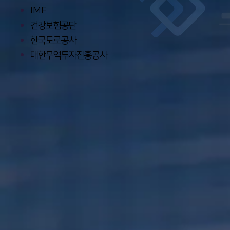
IMF
건강보험공단
한국도로공사
​대한무역투자진흥공사