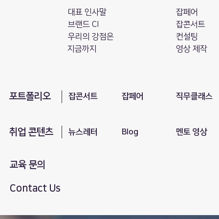
대표 인사말
잡페어
브랜드 CI
잡콘서트
​우리의 강점은
컨설팅
지금까지
영상 제작
포트폴리오
​잡콘서트
잡페어
직무클래스
취업 콘텐츠
뉴스레터
Blog
​멘토 영상
교육 문의
Contact Us