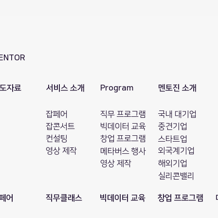
ENTOR
도자료
서비스 소개
Program
멘토진 소개
잡페어
직무 프로그램
국내 대기업
잡콘서트
빅데이터 교육
​중견기업
컨설팅
창업 프로그램
스타트업
영상 제작
외국계기업
메타버스 행사
영상 제작
해외기업
​실리콘밸리
페어
직무클래스
빅데이터 교육
창업 프로그램