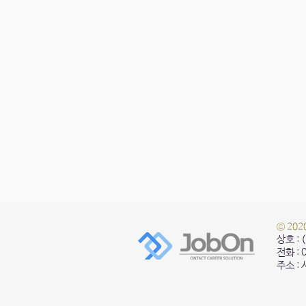
© 20
상호 :
전화 :
주소 :