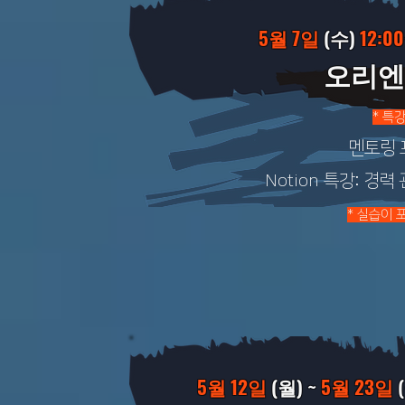
5월 7일
(수)
12:00
오리엔
* 특
멘토링 
Notion 특강: 경
* 실습이
5월 12일
(월) ~
5월 23
일
(