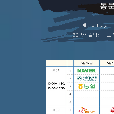
동문
멘토링 1명당 멘
52명의 졸업생 멘토